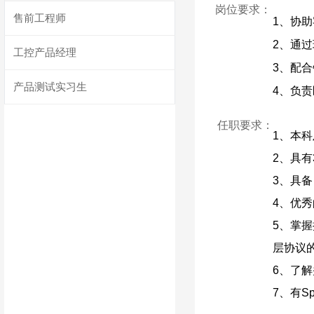
岗位要求：
售前工程师
1、协
2、通
工控产品经理
3、配
产品测试实习生
4、负
5、参与
任职要求：
1、本
2、具
3、具
4、优
5、掌握接
层协议的
6、了
7、有Sp